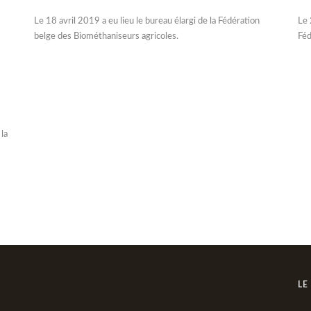
Le 18 avril 2019 a eu lieu le bureau élargi de la Fédération
Le 
belge des Biométhaniseurs agricoles.
Féd
la
LE