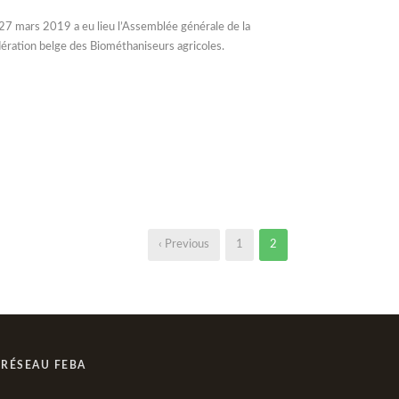
27 mars 2019 a eu lieu l’Assemblée générale de la
ération belge des Biométhaniseurs agricoles.
‹ Previous
1
2
 RÉSEAU FEBA