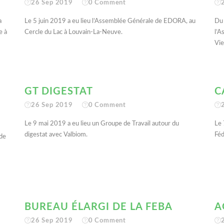
26 Sep 2019
0
Comment
a
Le 5 juin 2019 a eu lieu l’Assemblée Générale de EDORA, au
Du 
e à
Cercle du Lac à Louvain-La-Neuve.
l’A
Vie
GT DIGESTAT
C
26 Sep 2019
0
Comment
Le 9 mai 2019 a eu lieu un Groupe de Travail autour du
Le 
digestat avec Valbiom.
Féd
nde
BUREAU ÉLARGI DE LA FEBA
A
26 Sep 2019
0
Comment