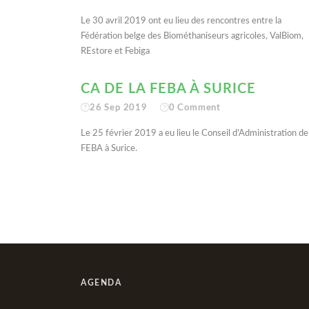
Le 30 avril 2019 ont eu lieu des rencontres entre la
Fédération belge des Biométhaniseurs agricoles, ValBiom,
REstore et Febiga
CA DE LA FEBA À SURICE
26 Sep 2019
0
Comment
Le 25 février 2019 a eu lieu le Conseil d’Administration de 
FEBA à Surice.
AGENDA